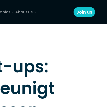
Join us
opics
About us
t-ups: 
eunigt 