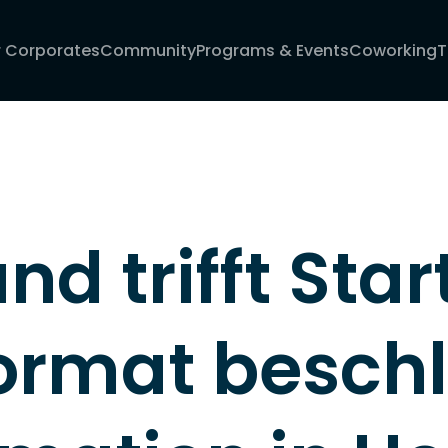
r Corporates
Community
Programs & Events
Coworking
T
nd trifft Star
rmat beschl