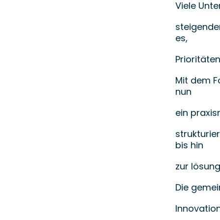
Viele Unt
steigende
es,
Prioritäte
Mit dem Fo
nun
ein praxi
strukturi
bis hin
zur lösun
Die gemei
Innovatio