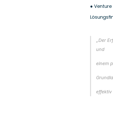
● Venture
Lösungsfi
„Der Er
und
einem p
Grundla
effekti