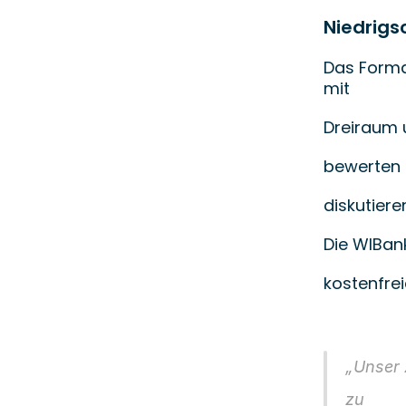
Niedrigs
Das Forma
mit
Dreiraum 
bewerten 
diskutiere
Die WIBan
kostenfre
„Unser 
zu