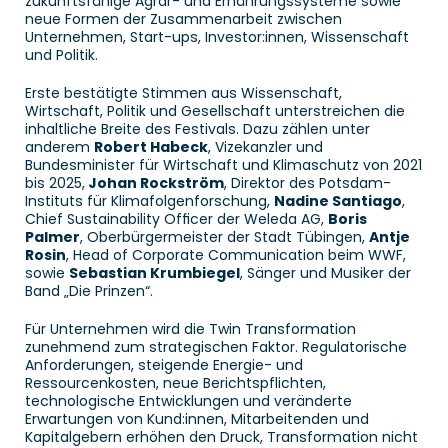
zukunftsfähige Agrar- und Ernährungssysteme sowie 
neue Formen der Zusammenarbeit zwischen 
Unternehmen, Start-ups, Investor:innen, Wissenschaft 
und Politik. 
Erste bestätigte Stimmen aus Wissenschaft, 
Wirtschaft, Politik und Gesellschaft unterstreichen die 
inhaltliche Breite des Festivals. Dazu zählen unter 
anderem 
Robert Habeck
, Vizekanzler und 
Bundesminister für Wirtschaft und Klimaschutz von 2021 
bis 2025,
 Johan Rockström
, Direktor des Potsdam-
Instituts für Klimafolgenforschung, 
Nadine Santiago
, 
Chief Sustainability Officer der Weleda AG, 
Boris 
Palmer
, Oberbürgermeister der Stadt Tübingen, 
Antje 
Rosin
, Head of Corporate Communication beim WWF, 
sowie 
Sebastian Krumbiegel
, Sänger und Musiker der 
Band „Die Prinzen“. 
Für Unternehmen wird die Twin Transformation 
zunehmend zum strategischen Faktor. Regulatorische 
Anforderungen, steigende Energie- und 
Ressourcenkosten, neue Berichtspflichten, 
technologische Entwicklungen und veränderte 
Erwartungen von Kund:innen, Mitarbeitenden und 
Kapitalgebern erhöhen den Druck, Transformation nicht 